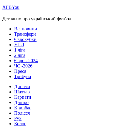
Х
FB
You
Детально про український футбол
Всі новини
Трансфери
Єврокубки
УПЛ
1 ліга
2 ліга
Євро - 2024
ЧС -2026
Преса
Трибуна
Динамо
Шахтар
Карпати
Дніпро
Кривбас
Полісся
Рух
Колос