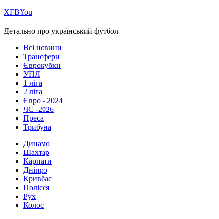
Х
FB
You
Детально про український футбол
Всі новини
Трансфери
Єврокубки
УПЛ
1 ліга
2 ліга
Євро - 2024
ЧС -2026
Преса
Трибуна
Динамо
Шахтар
Карпати
Дніпро
Кривбас
Полісся
Рух
Колос