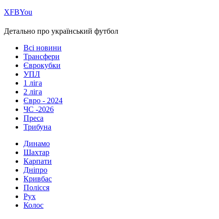
Х
FB
You
Детально про український футбол
Всі новини
Трансфери
Єврокубки
УПЛ
1 ліга
2 ліга
Євро - 2024
ЧС -2026
Преса
Трибуна
Динамо
Шахтар
Карпати
Дніпро
Кривбас
Полісся
Рух
Колос