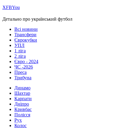
Х
FB
You
Детально про український футбол
Всі новини
Трансфери
Єврокубки
УПЛ
1 ліга
2 ліга
Євро - 2024
ЧС -2026
Преса
Трибуна
Динамо
Шахтар
Карпати
Дніпро
Кривбас
Полісся
Рух
Колос