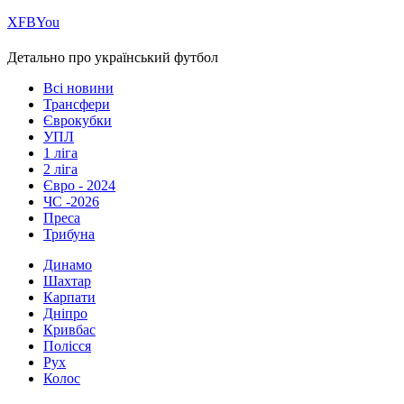
Х
FB
You
Детально про український футбол
Всі новини
Трансфери
Єврокубки
УПЛ
1 ліга
2 ліга
Євро - 2024
ЧС -2026
Преса
Трибуна
Динамо
Шахтар
Карпати
Дніпро
Кривбас
Полісся
Рух
Колос