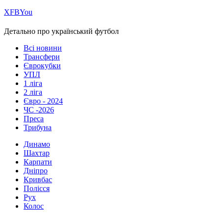
Х
FB
You
Детально про український футбол
Всі новини
Трансфери
Єврокубки
УПЛ
1 ліга
2 ліга
Євро - 2024
ЧС -2026
Преса
Трибуна
Динамо
Шахтар
Карпати
Дніпро
Кривбас
Полісся
Рух
Колос