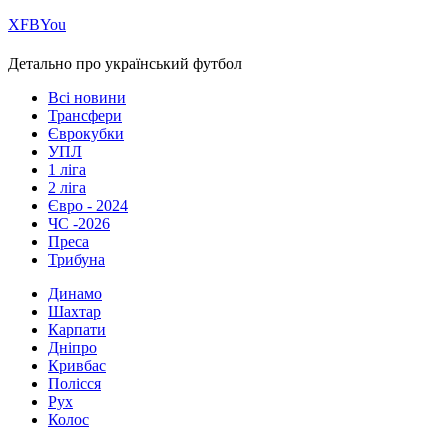
Х
FB
You
Детально про український футбол
Всі новини
Трансфери
Єврокубки
УПЛ
1 ліга
2 ліга
Євро - 2024
ЧС -2026
Преса
Трибуна
Динамо
Шахтар
Карпати
Дніпро
Кривбас
Полісся
Рух
Колос