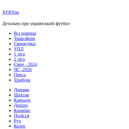
Х
FB
You
Детально про український футбол
Всі новини
Трансфери
Єврокубки
УПЛ
1 ліга
2 ліга
Євро - 2024
ЧС -2026
Преса
Трибуна
Динамо
Шахтар
Карпати
Дніпро
Кривбас
Полісся
Рух
Колос