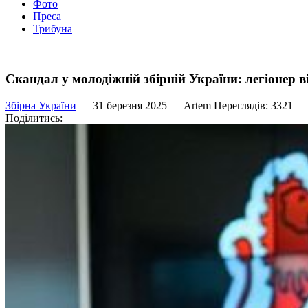
Фото
Преса
Трибуна
Скандал у молодіжній збірній України: легіонер 
Збірна України
— 31 березня 2025 —
Artem
Переглядів: 3321
Поділитись: