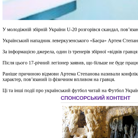
У молодіжній збірній України U-20 розгорівся скандал, пов’яз
Український нападник леверкузенського «Баєра» Артем Степанов
За інформацією джерела, один із тренерів збірної «відвів грав
Після цього 17-річний легіонер заявив, що більше не буде прац
Раніше причиною відмови Артема Степанова називали конфлікт
характер, пов’язаний із фізичним впливом на гравця.
Ці та інші події про український футбол читай на Футбол Украї