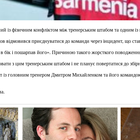
аний із фізичним конфліктом між тренерським штабом та одним із 
 відмовився приєднуватися до команди через інцидент, що ставс
ця в бік і пошарпав його». Причиною такого жорсткого поводженн
ювати з цим тренерським штабом і не планує повертатися до збірн
 із головним тренером Дмитром Михайленком та його командою. 
на.