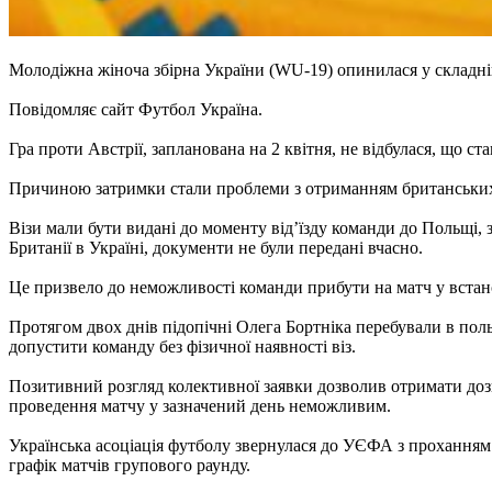
Молодіжна жіноча збірна України (WU-19) опинилася у складній 
Повідомляє сайт Футбол Україна.
Гра проти Австрії, запланована на 2 квітня, не відбулася, що ст
Причиною затримки стали проблеми з отриманням британських ві
Візи мали бути видані до моменту від’їзду команди до Польщі, з
Британії в Україні, документи не були передані вчасно.
Це призвело до неможливості команди прибути на матч у встан
Протягом двох днів підопічні Олега Бортніка перебували в поль
допустити команду без фізичної наявності віз.
Позитивний розгляд колективної заявки дозволив отримати дозв
проведення матчу у зазначений день неможливим.
Українська асоціація футболу звернулася до УЄФА з проханням 
графік матчів групового раунду.