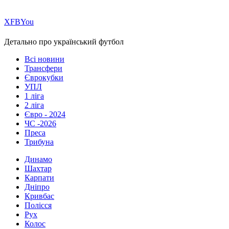
Х
FB
You
Детально про український футбол
Всі новини
Трансфери
Єврокубки
УПЛ
1 ліга
2 ліга
Євро - 2024
ЧС -2026
Преса
Трибуна
Динамо
Шахтар
Карпати
Дніпро
Кривбас
Полісся
Рух
Колос