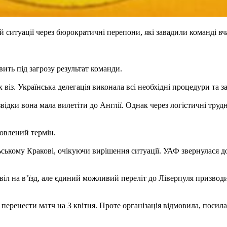
ситуації через бюрократичні перепони, які завадили команді вча
авить під загрозу результат команди.
з. Українська делегація виконала всі необхідні процедури та з
відки вона мала вилетіти до Англії. Однак через логістичні труд
овлений термін.
ському Кракові, очікуючи вирішення ситуації. УАФ звернулася до
іл на в’їзд, але єдиний можливий переліт до Ліверпуля призводи
перенести матч на 3 квітня. Проте організація відмовила, поси