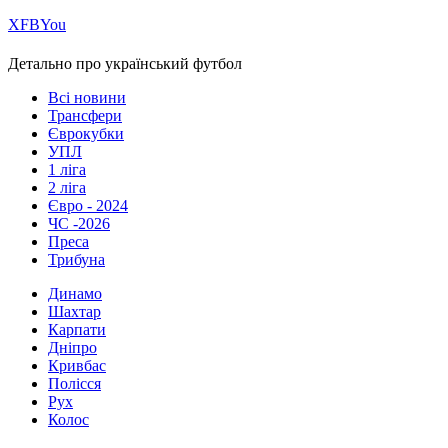
Х
FB
You
Детально про український футбол
Всі новини
Трансфери
Єврокубки
УПЛ
1 ліга
2 ліга
Євро - 2024
ЧС -2026
Преса
Трибуна
Динамо
Шахтар
Карпати
Дніпро
Кривбас
Полісся
Рух
Колос