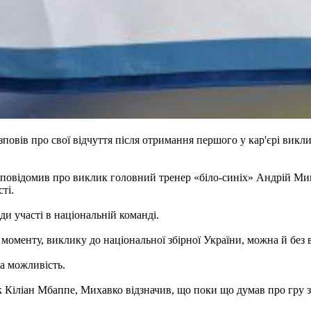
вів про свої відчуття після отримання першого у кар'єрі викли
му повідомив про виклик головний тренер «біло-синіх» Андрій М
ті.
и участі в національній команді.
 моменту, виклику до національної збірної України, можна й без
ка можливість.
 Кіліан Мбаппе, Михавко відзначив, що поки що думав про гру за