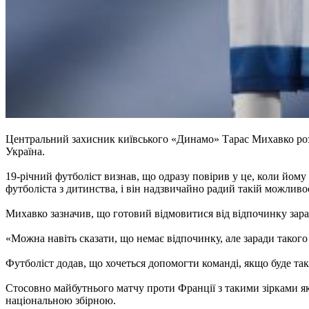
Центральний захисник київського «Динамо» Тарас Михавко розпо
Україна.
19-річний футболіст визнав, що одразу повірив у це, коли йо
футболіста з дитинства, і він надзвичайно радий такій можливос
Михавко зазначив, що готовий відмовитися від відпочинку зарад
«Можна навіть сказати, що немає відпочинку, але заради такого
Футболіст додав, що хочеться допомогти команді, якщо буде та
Стосовно майбутнього матчу проти Франції з такими зірками як
національною збірною.