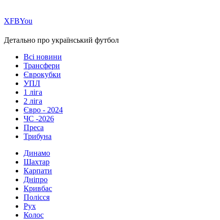
Х
FB
You
Детально про український футбол
Всі новини
Трансфери
Єврокубки
УПЛ
1 ліга
2 ліга
Євро - 2024
ЧС -2026
Преса
Трибуна
Динамо
Шахтар
Карпати
Дніпро
Кривбас
Полісся
Рух
Колос