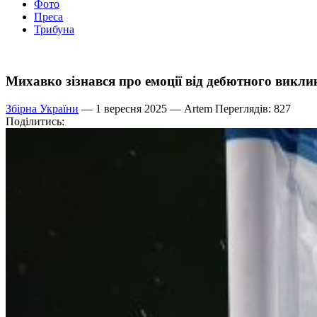
Фото
Преса
Трибуна
Михавко зізнався про емоції від дебютного виклик
Збірна України
— 1 вересня 2025 —
Artem
Переглядів: 827
Поділитись: