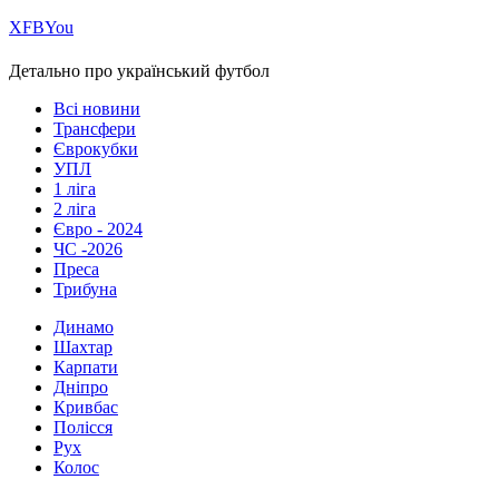
Х
FB
You
Детально про український футбол
Всі новини
Трансфери
Єврокубки
УПЛ
1 ліга
2 ліга
Євро - 2024
ЧС -2026
Преса
Трибуна
Динамо
Шахтар
Карпати
Дніпро
Кривбас
Полісся
Рух
Колос