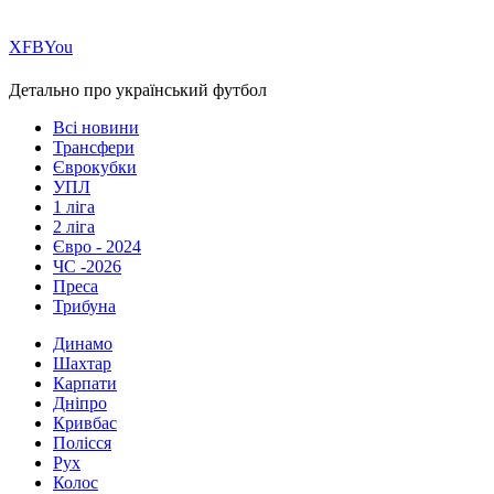
Х
FB
You
Детально про український футбол
Всі новини
Трансфери
Єврокубки
УПЛ
1 ліга
2 ліга
Євро - 2024
ЧС -2026
Преса
Трибуна
Динамо
Шахтар
Карпати
Дніпро
Кривбас
Полісся
Рух
Колос