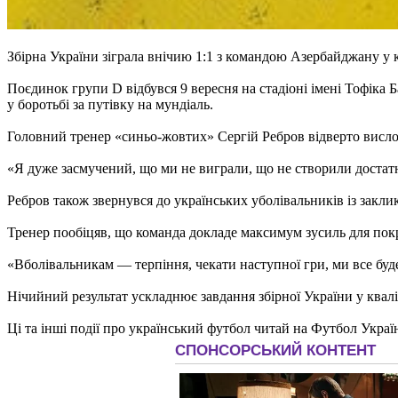
Збірна України зіграла внічию 1:1 з командою Азербайджану у 
Поєдинок групи D відбувся 9 вересня на стадіоні імені Тофіка 
у боротьбі за путівку на мундіаль.
Головний тренер «синьо-жовтих» Сергій Ребров відверто висло
«Я дуже засмучений, що ми не виграли, що не створили достатн
Ребров також звернувся до українських уболівальників із закли
Тренер пообіцяв, що команда докладе максимум зусиль для пок
«Вболівальникам — терпіння, чекати наступної гри, ми все бу
Нічийний результат ускладнює завдання збірної України у квалі
Ці та інші події про український футбол читай на Футбол Украї