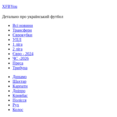
Х
FB
You
Детально про український футбол
Всі новини
Трансфери
Єврокубки
УПЛ
1 ліга
2 ліга
Євро - 2024
ЧС -2026
Преса
Трибуна
Динамо
Шахтар
Карпати
Дніпро
Кривбас
Полісся
Рух
Колос