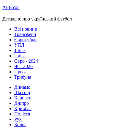
Х
FB
You
Детально про український футбол
Всі новини
Трансфери
Єврокубки
УПЛ
1 ліга
2 ліга
Євро - 2024
ЧС -2026
Преса
Трибуна
Динамо
Шахтар
Карпати
Дніпро
Кривбас
Полісся
Рух
Колос