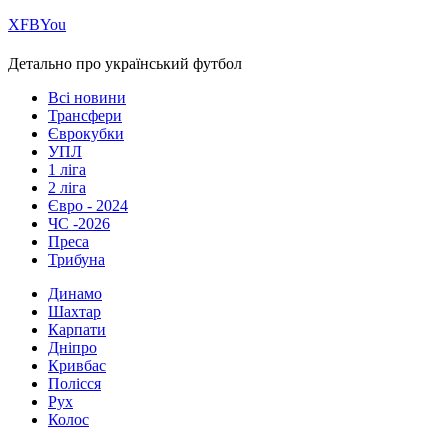
Х
FB
You
Детально про український футбол
Всі новини
Трансфери
Єврокубки
УПЛ
1 ліга
2 ліга
Євро - 2024
ЧС -2026
Преса
Трибуна
Динамо
Шахтар
Карпати
Дніпро
Кривбас
Полісся
Рух
Колос