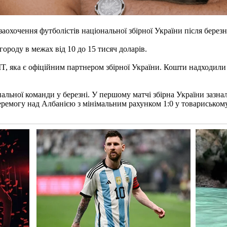
охочення футболістів національної збірної України після берез
ороду в межах від 10 до 15 тисяч доларів.
 яка є офіційним партнером збірної України. Кошти надходили б
льної команди у березні. У першому матчі збірна України зазнала
 перемогу над Албанією з мінімальним рахунком 1:0 у товариському