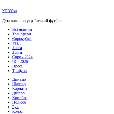
Х
FB
You
Детально про український футбол
Всі новини
Трансфери
Єврокубки
УПЛ
1 ліга
2 ліга
Євро - 2024
ЧС -2026
Преса
Трибуна
Динамо
Шахтар
Карпати
Дніпро
Кривбас
Полісся
Рух
Колос