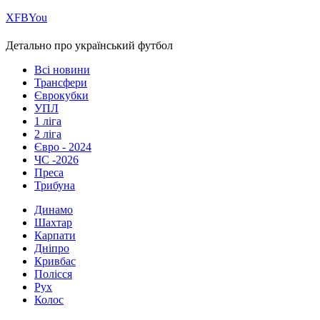
Х
FB
You
Детально про український футбол
Всі новини
Трансфери
Єврокубки
УПЛ
1 ліга
2 ліга
Євро - 2024
ЧС -2026
Преса
Трибуна
Динамо
Шахтар
Карпати
Дніпро
Кривбас
Полісся
Рух
Колос