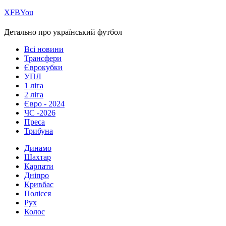
Х
FB
You
Детально про український футбол
Всі новини
Трансфери
Єврокубки
УПЛ
1 ліга
2 ліга
Євро - 2024
ЧС -2026
Преса
Трибуна
Динамо
Шахтар
Карпати
Дніпро
Кривбас
Полісся
Рух
Колос