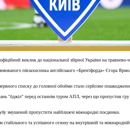
іційний виклик до національної збірної України на травнево-ч
вмованого півзахисника англійського «Брентфорда» Єгора Ярмол
зервного списку до головної обойми стало серйозне пошкодженн
ь "бджіл" перед останнім туром АПЛ, через що пропустив гру пр
лубу змушений пропустити найближчі міжнародні поєдинки.
 стабільного та успішного сезону на внутрішній та міжнародній