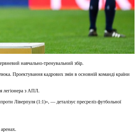
ервневий навчально-тренувальний збір.
юка. Проектування кадрових змін в основній команді країни
я легіонера з АПЛ.
оти Ліверпуля (1:1)», — деталізує пресреліз футбольної
 аренах.