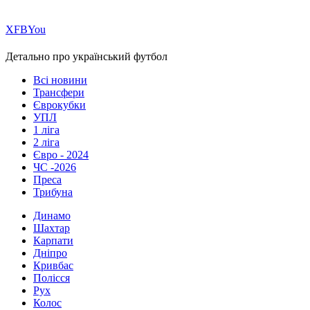
Х
FB
You
Детально про український футбол
Всі новини
Трансфери
Єврокубки
УПЛ
1 ліга
2 ліга
Євро - 2024
ЧС -2026
Преса
Трибуна
Динамо
Шахтар
Карпати
Дніпро
Кривбас
Полісся
Рух
Колос