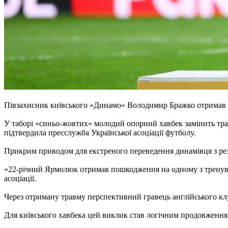
Півзахисник київського «Динамо» Володимир Бражко отримав оф
У таборі «синьо-жовтих» молодий опорний хавбек замінить тра
підтвердила пресслужба Української асоціації футболу.
Прикрим приводом для екстреного переведення динамівця з ре
«22-річний Ярмолюк отримав пошкодження на одному з тренуван
асоціації.
Через отриману травму перспективний гравець англійського к
Для київського хавбека цей виклик став логічним продовженням