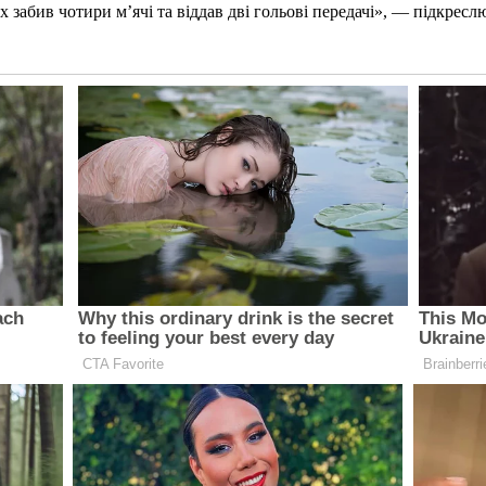
 забив чотири м’ячі та віддав дві гольові передачі», — підкреслю