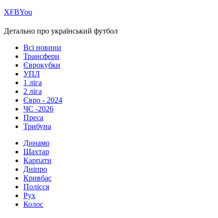
Х
FB
You
Детально про український футбол
Всі новини
Трансфери
Єврокубки
УПЛ
1 ліга
2 ліга
Євро - 2024
ЧС -2026
Преса
Трибуна
Динамо
Шахтар
Карпати
Дніпро
Кривбас
Полісся
Рух
Колос