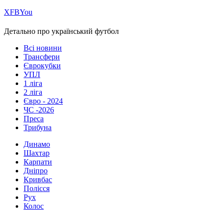
Х
FB
You
Детально про український футбол
Всі новини
Трансфери
Єврокубки
УПЛ
1 ліга
2 ліга
Євро - 2024
ЧС -2026
Преса
Трибуна
Динамо
Шахтар
Карпати
Дніпро
Кривбас
Полісся
Рух
Колос