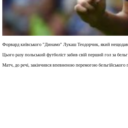
Форвард київського "Динамо" Лукаш Теодорчик, який нещодавно
Цього разу польський футболіст забив свій перший гол за бель
Матч, до речі, закінчився впевненою перемогою бельгійського г