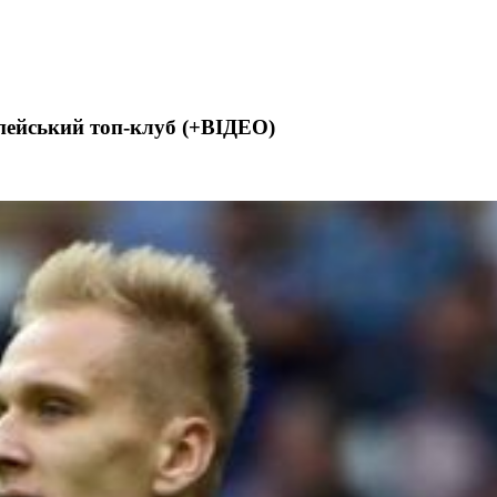
пейський топ-клуб (+ВІДЕО)