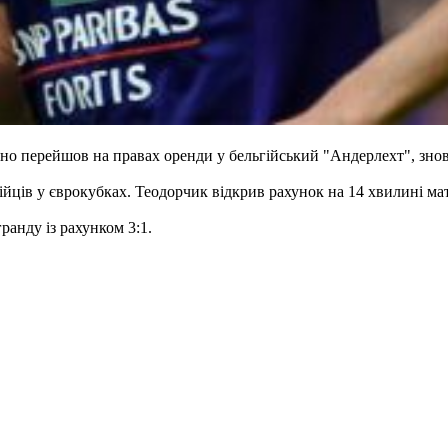
 перейшов на правах оренди у бельгійський "Андерлехт", знову
гійців у єврокубках. Теодорчик відкрив рахунок на 14 хвилині ма
ранду із рахунком 3:1.