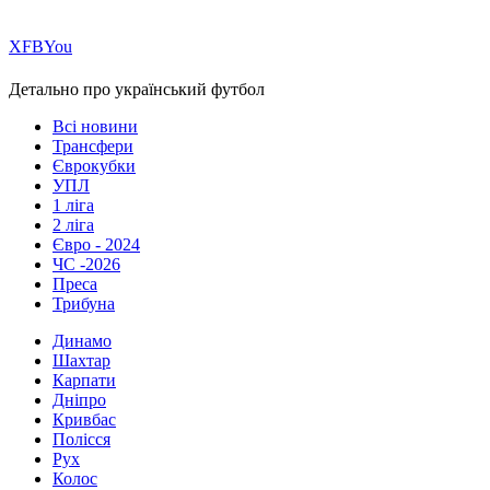
Х
FB
You
Детально про український футбол
Всі новини
Трансфери
Єврокубки
УПЛ
1 ліга
2 ліга
Євро - 2024
ЧС -2026
Преса
Трибуна
Динамо
Шахтар
Карпати
Дніпро
Кривбас
Полісся
Рух
Колос