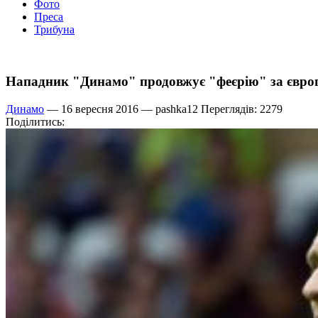
Фото
Преса
Трибуна
Нападник "Динамо" продовжує "феєрію" за євро
Динамо
— 16 вересня 2016 —
pashka12
Переглядів: 2279
Поділитись: