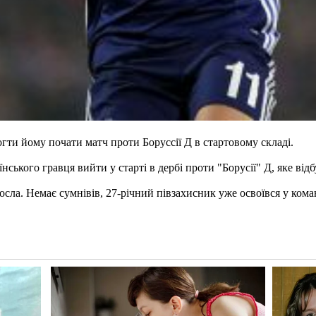
ти йому почати матч проти Боруссії Д в стартовому складі.
ького гравця вийти у старті в дербі проти "Борусії" Д, яке відбу
ла. Немає сумнівів, 27-річний півзахисник уже освоївся у команд