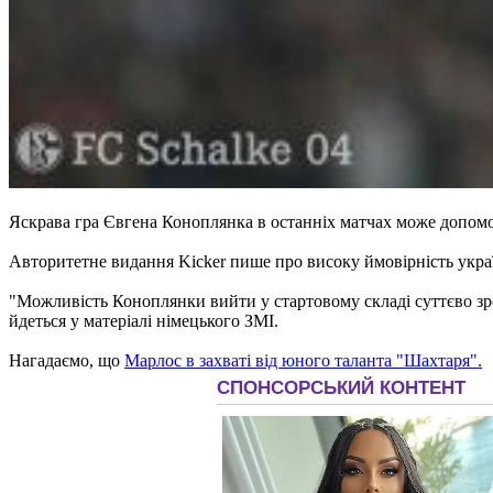
Яскрава гра Євгена Коноплянка в останніх матчах може допомог
Авторитетне видання Kicker пише про високу ймовірність українс
"Можливість Коноплянки вийти у стартовому складі суттєво зрос
йдеться у матеріалі німецького ЗМІ.
Нагадаємо, що
Марлос в захваті від юного таланта "Шахтаря".