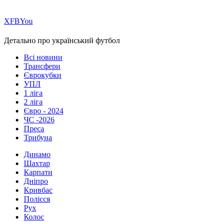
Х
FB
You
Детально про український футбол
Всі новини
Трансфери
Єврокубки
УПЛ
1 ліга
2 ліга
Євро - 2024
ЧС -2026
Преса
Трибуна
Динамо
Шахтар
Карпати
Дніпро
Кривбас
Полісся
Рух
Колос