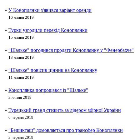
»
У Коноплянки з'явився варіант оренди
16 липня 2019
»
Турки узгодили перехід Коноплянки
15 липня 2019
»
"Шальке" погодився продати Коноплянку у "Фенербахче"
13 липня 2019
»
"Шальке" повісив цінник на Коноплянку
11 липня 2019
»
Коноплянка попрощався із "Шальке"
3 липня 2019
»
Турецький гранд стежить за лідером збірної України
6 червня 2019
»
"Бешикташ" домовляється про трансфер Коноплянки
3 червня 2019