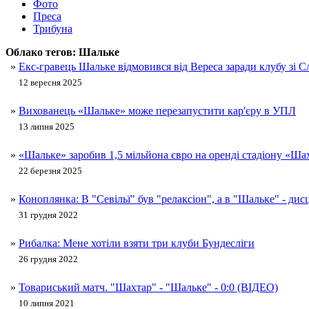
Фото
Преса
Трибуна
Облако тегов:
Шальке
»
Екс-гравець Шальке відмовився від Вереса заради клубу зі 
12 вересня 2025
»
Вихованець «Шальке» може перезапустити кар'єру в УПЛ
13 липня 2025
»
«Шальке» заробив 1,5 мільйона євро на оренді стадіону «Ш
22 березня 2025
»
Коноплянка: В "Севільї" був "релаксіон", а в "Шальке" - дис
31 грудня 2022
»
Рибалка: Мене хотіли взяти три клуби Бундесліги
26 грудня 2022
»
Товариський матч. "Шахтар" - "Шальке" - 0:0 (ВІДЕО)
10 липня 2021