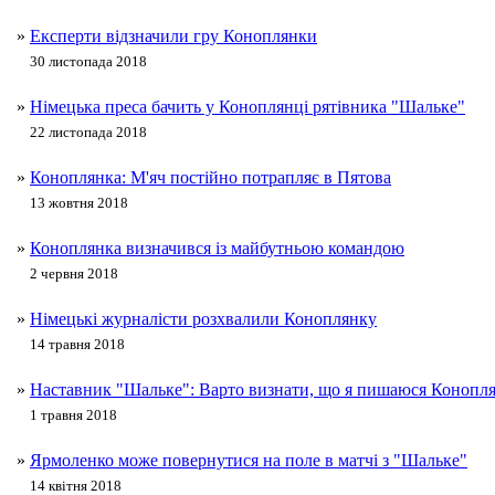
»
Експерти відзначили гру Коноплянки
30 листопада 2018
»
Німецька преса бачить у Коноплянці рятівника "Шальке"
22 листопада 2018
»
Коноплянка: М'яч постійно потрапляє в Пятова
13 жовтня 2018
»
Коноплянка визначився із майбутньою командою
2 червня 2018
»
Німецькі журналісти розхвалили Коноплянку
14 травня 2018
»
Наставник "Шальке": Варто визнати, що я пишаюся Конопл
1 травня 2018
»
Ярмоленко може повернутися на поле в матчі з "Шальке"
14 квітня 2018