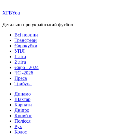
Х
FB
You
Детально про український футбол
Всі новини
Трансфери
Єврокубки
УПЛ
1 ліга
2 ліга
Євро - 2024
ЧС -2026
Преса
Трибуна
Динамо
Шахтар
Карпати
Дніпро
Кривбас
Полісся
Рух
Колос