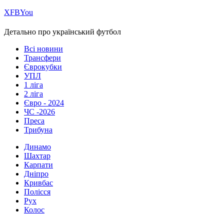
Х
FB
You
Детально про український футбол
Всі новини
Трансфери
Єврокубки
УПЛ
1 ліга
2 ліга
Євро - 2024
ЧС -2026
Преса
Трибуна
Динамо
Шахтар
Карпати
Дніпро
Кривбас
Полісся
Рух
Колос