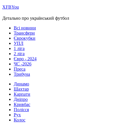
Х
FB
You
Детально про український футбол
Всі новини
Трансфери
Єврокубки
УПЛ
1 ліга
2 ліга
Євро - 2024
ЧС -2026
Преса
Трибуна
Динамо
Шахтар
Карпати
Дніпро
Кривбас
Полісся
Рух
Колос