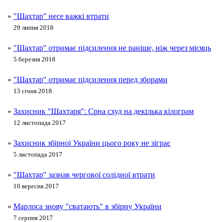
»
"Шахтар" несе важкі втрати
29 липня 2018
»
"Шахтар" отримає підсилення не раніше, ніж через місяць
5 березня 2018
»
"Шахтар" отримає підсилення перед зборами
13 січня 2018
»
Захисник "Шахтаря": Срна схуд на декілька кілограм
12 листопада 2017
»
Захисник збірної України цього року не зіграє
5 листопада 2017
»
"Шахтар" зазнав чергової солідної втрати
10 вересня 2017
»
Марлоса знову "сватають" в збірну України
7 серпня 2017