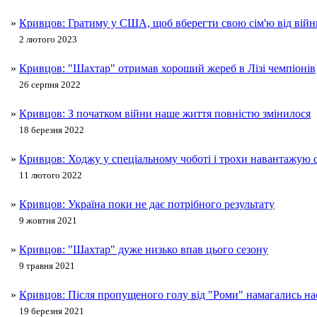
»
Кривцов: Гратиму у США, щоб вберегти свою сім'ю від війн
2 лютого 2023
»
Кривцов: "Шахтар" отримав хороший жереб в Лізі чемпіонів
26 серпня 2022
»
Кривцов: З початком війни наше життя повністю змінилося
18 березня 2022
»
Кривцов: Ходжу у спеціальному чоботі і трохи навантажую 
11 лютого 2022
»
Кривцов: Україна поки не дає потрібного результату
9 жовтня 2021
»
Кривцов: "Шахтар" дуже низько впав цього сезону
9 травня 2021
»
Кривцов: Після пропущеного голу від "Роми" намагались н
19 березня 2021