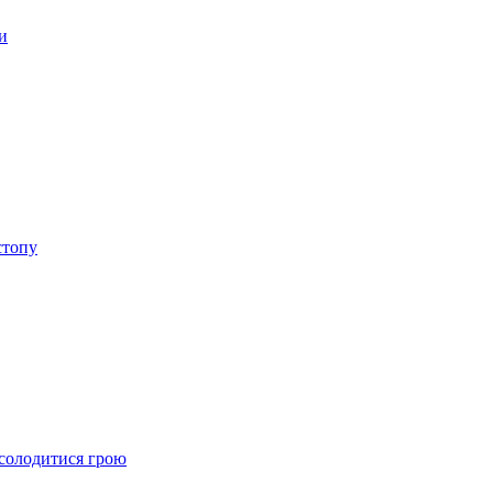
и
стопу
асолодитися грою