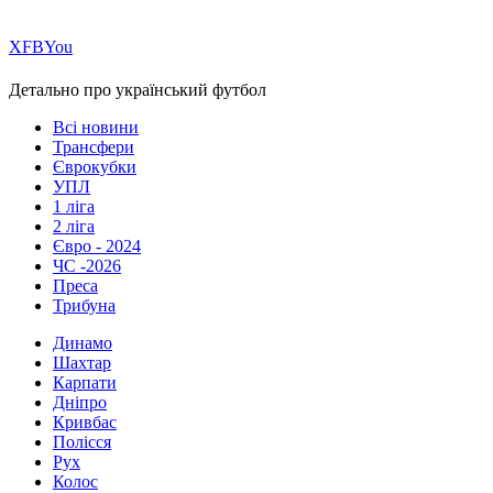
Х
FB
You
Детально про український футбол
Всі новини
Трансфери
Єврокубки
УПЛ
1 ліга
2 ліга
Євро - 2024
ЧС -2026
Преса
Трибуна
Динамо
Шахтар
Карпати
Дніпро
Кривбас
Полісся
Рух
Колос