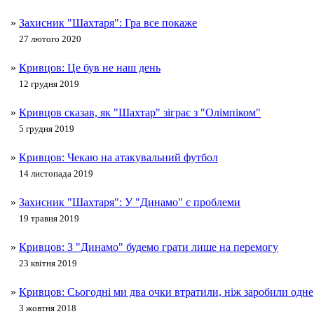
»
Захисник "Шахтаря": Гра все покаже
27 лютого 2020
»
Кривцов: Це був не наш день
12 грудня 2019
»
Кривцов сказав, як "Шахтар" зіграє з "Олімпіком"
5 грудня 2019
»
Кривцов: Чекаю на атакувальний футбол
14 листопада 2019
»
Захисник "Шахтаря": У "Динамо" є проблеми
19 травня 2019
»
Кривцов: З "Динамо" будемо грати лише на перемогу
23 квітня 2019
»
Кривцов: Сьогодні ми два очки втратили, ніж заробили одне
3 жовтня 2018