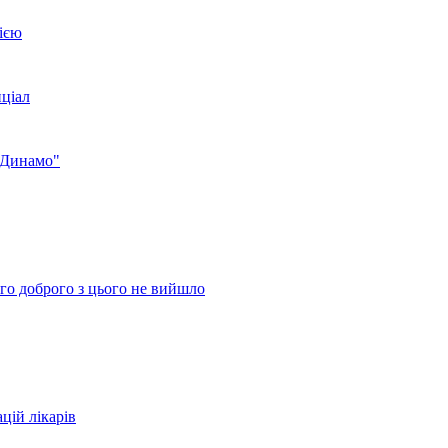
ією
нціал
 "Динамо"
ого доброго з цього не вийшло
цій лікарів