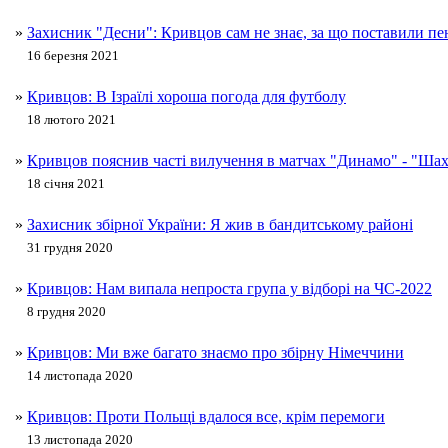
»
Захисник "Десни": Кривцов сам не знає, за що поставили пе
16 березня 2021
»
Кривцов: В Ізраїлі хороша погода для футболу
18 лютого 2021
»
Кривцов пояснив часті вилучення в матчах "Динамо" - "Шах
18 січня 2021
»
Захисник збірної України: Я жив в бандитському районі
31 грудня 2020
»
Кривцов: Нам випала непроста група у відборі на ЧС-2022
8 грудня 2020
»
Кривцов: Ми вже багато знаємо про збірну Німеччини
14 листопада 2020
»
Кривцов: Проти Польщі вдалося все, крім перемоги
13 листопада 2020