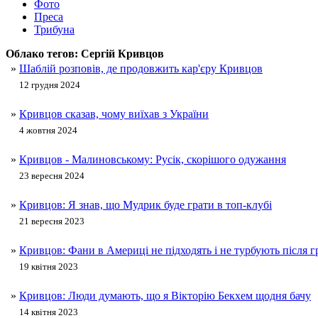
Фото
Преса
Трибуна
Облако тегов:
Сергій Кривцов
»
Шаблій розповів, де продовжить кар'єру Кривцов
12 грудня 2024
»
Кривцов сказав, чому виїхав з України
4 жовтня 2024
»
Кривцов - Малиновському: Русік, скорішого одужання
23 вересня 2024
»
Кривцов: Я знав, що Мудрик буде грати в топ-клубі
21 вересня 2023
»
Кривцов: Фани в Америці не підходять і не турбують після г
19 квітня 2023
»
Кривцов: Люди думають, що я Вікторію Бекхем щодня бачу
14 квітня 2023