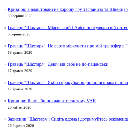
»
Кривцов: Налаштовані на хорошу гру з Іспанією та Швейцар
30 серпня 2020
»
Гравець "Шахтаря": Мілевський і Алієв прогуляли свій поте
6 серпня 2020
»
Гравець "Шахтаря": Не варто міркувати про мій трансфер в
18 травня 2020
»
Гравець "Шахтаря": Девіч вів себе не по-пацанськи
17 травня 2020
»
Гравець "Шахтаря": Якби єврокубки відновились зараз - ніч
17 травня 2020
»
Кривцов: Я зміг би покращити систему VAR
26 квітня 2020
»
Захисник "Шахтаря": Сидіть вдома і дотримуйтесь рекоменда
26 березня 2020