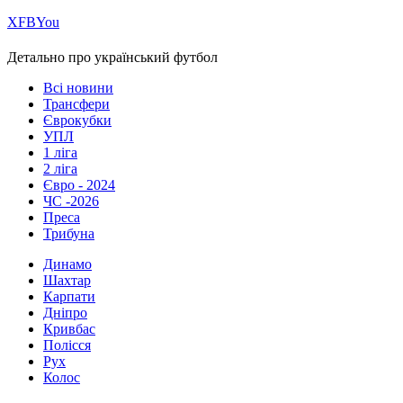
Х
FB
You
Детально про український футбол
Всі новини
Трансфери
Єврокубки
УПЛ
1 ліга
2 ліга
Євро - 2024
ЧС -2026
Преса
Трибуна
Динамо
Шахтар
Карпати
Дніпро
Кривбас
Полісся
Рух
Колос