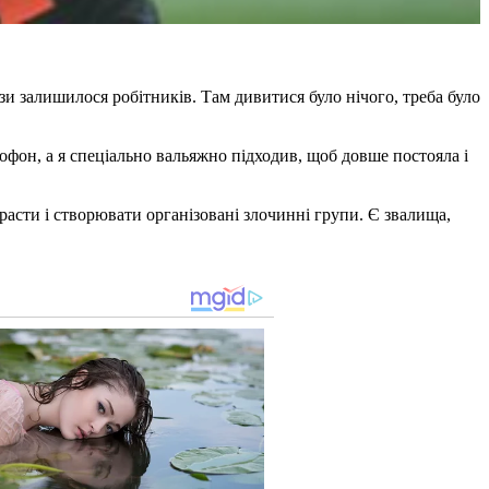
зи залишилося робітників. Там дивитися було нічого, треба було
офон, а я спеціально вальяжно підходив, щоб довше постояла і
красти і створювати організовані злочинні групи. Є звалища,