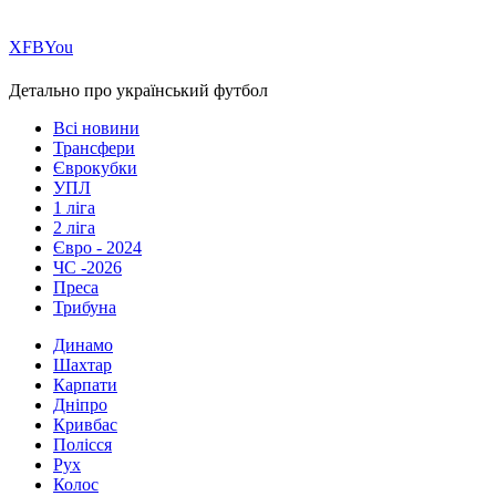
Х
FB
You
Детально про український футбол
Всі новини
Трансфери
Єврокубки
УПЛ
1 ліга
2 ліга
Євро - 2024
ЧС -2026
Преса
Трибуна
Динамо
Шахтар
Карпати
Дніпро
Кривбас
Полісся
Рух
Колос