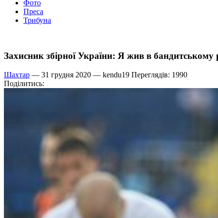
Фото
Преса
Трибуна
Захисник збірної України: Я жив в бандитському 
Шахтар
— 31 грудня 2020 —
kendu19
Переглядів: 1990
Поділитись: