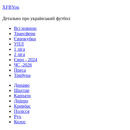
Х
FB
You
Детально про український футбол
Всі новини
Трансфери
Єврокубки
УПЛ
1 ліга
2 ліга
Євро - 2024
ЧС -2026
Преса
Трибуна
Динамо
Шахтар
Карпати
Дніпро
Кривбас
Полісся
Рух
Колос