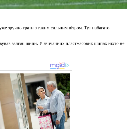
уже зручно грати з таким сильним вітром. Тут набагато
вував залізні шипи. У звичайних пластмасових шипах ніхто не