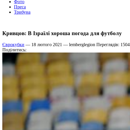
Фото
Преса
Трибуна
Кривцов: В Ізраїлі хороша погода для футболу
Єврокубки
— 18 лютого 2021 —
lemberglegion
Переглядів: 1504
Поділитись: