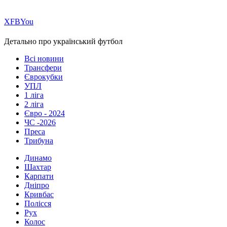
Х
FB
You
Детально про український футбол
Всі новини
Трансфери
Єврокубки
УПЛ
1 ліга
2 ліга
Євро - 2024
ЧС -2026
Преса
Трибуна
Динамо
Шахтар
Карпати
Дніпро
Кривбас
Полісся
Рух
Колос