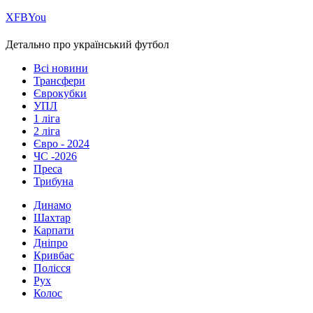
Х
FB
You
Детально про український футбол
Всі новини
Трансфери
Єврокубки
УПЛ
1 ліга
2 ліга
Євро - 2024
ЧС -2026
Преса
Трибуна
Динамо
Шахтар
Карпати
Дніпро
Кривбас
Полісся
Рух
Колос