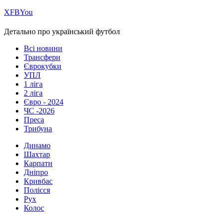
Х
FB
You
Детально про український футбол
Всі новини
Трансфери
Єврокубки
УПЛ
1 ліга
2 ліга
Євро - 2024
ЧС -2026
Преса
Трибуна
Динамо
Шахтар
Карпати
Дніпро
Кривбас
Полісся
Рух
Колос