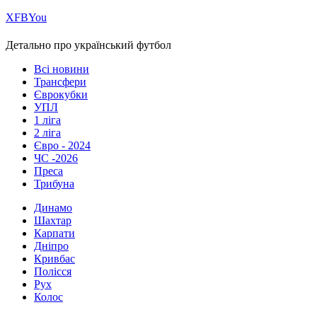
Х
FB
You
Детально про український футбол
Всі новини
Трансфери
Єврокубки
УПЛ
1 ліга
2 ліга
Євро - 2024
ЧС -2026
Преса
Трибуна
Динамо
Шахтар
Карпати
Дніпро
Кривбас
Полісся
Рух
Колос