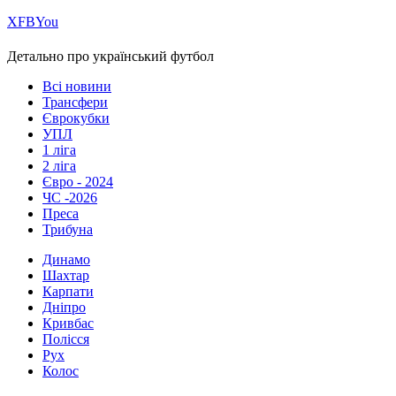
Х
FB
You
Детально про український футбол
Всі новини
Трансфери
Єврокубки
УПЛ
1 ліга
2 ліга
Євро - 2024
ЧС -2026
Преса
Трибуна
Динамо
Шахтар
Карпати
Дніпро
Кривбас
Полісся
Рух
Колос