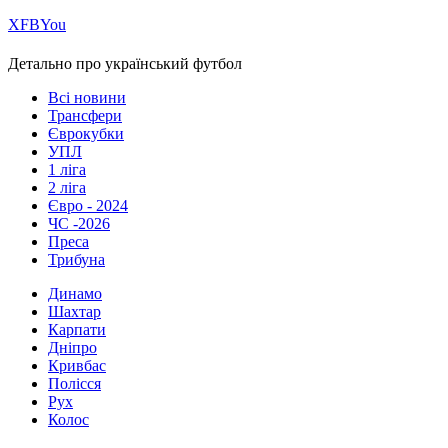
Х
FB
You
Детально про український футбол
Всі новини
Трансфери
Єврокубки
УПЛ
1 ліга
2 ліга
Євро - 2024
ЧС -2026
Преса
Трибуна
Динамо
Шахтар
Карпати
Дніпро
Кривбас
Полісся
Рух
Колос