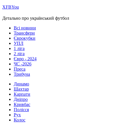
Х
FB
You
Детально про український футбол
Всі новини
Трансфери
Єврокубки
УПЛ
1 ліга
2 ліга
Євро - 2024
ЧС -2026
Преса
Трибуна
Динамо
Шахтар
Карпати
Дніпро
Кривбас
Полісся
Рух
Колос