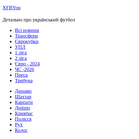
Х
FB
You
Детально про український футбол
Всі новини
Трансфери
Єврокубки
УПЛ
1 ліга
2 ліга
Євро - 2024
ЧС -2026
Преса
Трибуна
Динамо
Шахтар
Карпати
Дніпро
Кривбас
Полісся
Рух
Колос