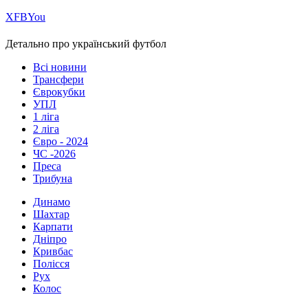
Х
FB
You
Детально про український футбол
Всі новини
Трансфери
Єврокубки
УПЛ
1 ліга
2 ліга
Євро - 2024
ЧС -2026
Преса
Трибуна
Динамо
Шахтар
Карпати
Дніпро
Кривбас
Полісся
Рух
Колос