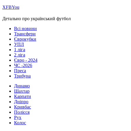
Х
FB
You
Детально про український футбол
Всі новини
Трансфери
Єврокубки
УПЛ
1 ліга
2 ліга
Євро - 2024
ЧС -2026
Преса
Трибуна
Динамо
Шахтар
Карпати
Дніпро
Кривбас
Полісся
Рух
Колос