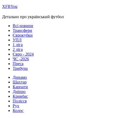
Х
FB
You
Детально про український футбол
Всі новини
Трансфери
Єврокубки
УПЛ
1 ліга
2 ліга
Євро - 2024
ЧС -2026
Преса
Трибуна
Динамо
Шахтар
Карпати
Дніпро
Кривбас
Полісся
Рух
Колос