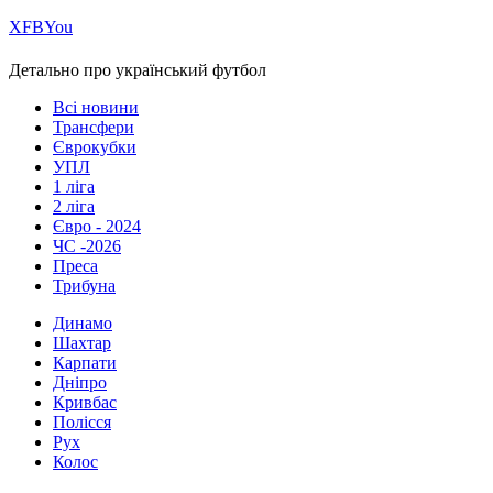
Х
FB
You
Детально про український футбол
Всі новини
Трансфери
Єврокубки
УПЛ
1 ліга
2 ліга
Євро - 2024
ЧС -2026
Преса
Трибуна
Динамо
Шахтар
Карпати
Дніпро
Кривбас
Полісся
Рух
Колос