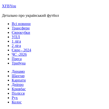
Х
FB
You
Детально про український футбол
Всі новини
Трансфери
Єврокубки
УПЛ
1 ліга
2 ліга
Євро - 2024
ЧС -2026
Преса
Трибуна
Динамо
Шахтар
Карпати
Дніпро
Кривбас
Полісся
Рух
Колос