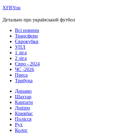
Х
FB
You
Детально про український футбол
Всі новини
Трансфери
Єврокубки
УПЛ
1 ліга
2 ліга
Євро - 2024
ЧС -2026
Преса
Трибуна
Динамо
Шахтар
Карпати
Дніпро
Кривбас
Полісся
Рух
Колос