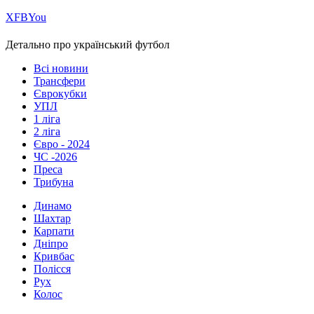
Х
FB
You
Детально про український футбол
Всі новини
Трансфери
Єврокубки
УПЛ
1 ліга
2 ліга
Євро - 2024
ЧС -2026
Преса
Трибуна
Динамо
Шахтар
Карпати
Дніпро
Кривбас
Полісся
Рух
Колос