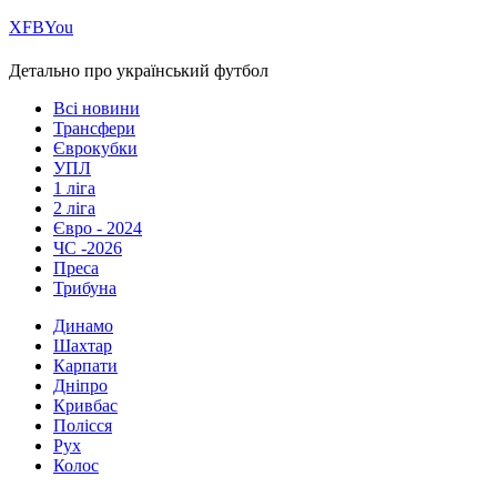
Х
FB
You
Детально про український футбол
Всі новини
Трансфери
Єврокубки
УПЛ
1 ліга
2 ліга
Євро - 2024
ЧС -2026
Преса
Трибуна
Динамо
Шахтар
Карпати
Дніпро
Кривбас
Полісся
Рух
Колос