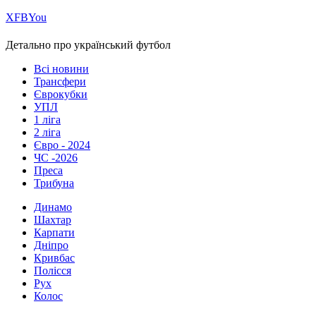
Х
FB
You
Детально про український футбол
Всі новини
Трансфери
Єврокубки
УПЛ
1 ліга
2 ліга
Євро - 2024
ЧС -2026
Преса
Трибуна
Динамо
Шахтар
Карпати
Дніпро
Кривбас
Полісся
Рух
Колос