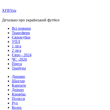
Х
FB
You
Детально про український футбол
Всі новини
Трансфери
Єврокубки
УПЛ
1 ліга
2 ліга
Євро - 2024
ЧС -2026
Преса
Трибуна
Динамо
Шахтар
Карпати
Дніпро
Кривбас
Полісся
Рух
Колос