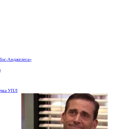
«Лос-Анджелеса»
»
вачка УПЛ