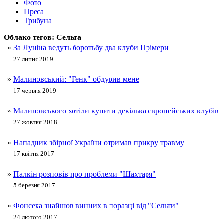
Фото
Преса
Трибуна
Облако тегов:
Сельта
»
За Луніна ведуть боротьбу два клуби Прімери
27 липня 2019
»
Малиновський: "Генк" обдурив мене
17 червня 2019
»
Малиновського хотіли купити декілька європейських клубів
27 жовтня 2018
»
Нападник збірної України отримав прикру травму
17 квітня 2017
»
Палкін розповів про проблеми "Шахтаря"
5 березня 2017
»
Фонсека знайшов винних в поразці від "Сельти"
24 лютого 2017