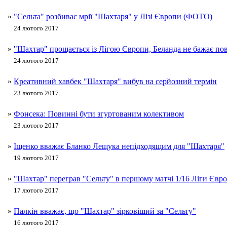
»
"Сельта" розбиває мрії "Шахтаря" у Лізі Європи (ФОТО)
24 лютого 2017
»
"Шахтар" прощається із Лігою Європи, Беланда не бажає по
24 лютого 2017
»
Креативний хавбек "Шахтаря" вибув на серйозний термін
23 лютого 2017
»
Фонсека: Повинні бути згуртованим колективом
23 лютого 2017
»
Іщенко вважає Бланко Лещука непідходящим для "Шахтаря"
19 лютого 2017
»
"Шахтар" переграв "Сельту" в першому матчі 1/16 Ліги Єв
17 лютого 2017
»
Палкін вважає, що "Шахтар" зірковіший за "Сельту"
16 лютого 2017