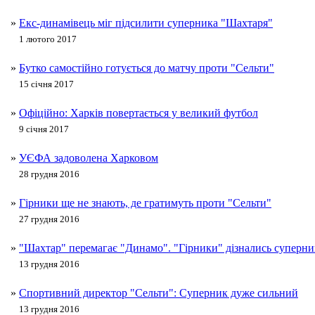
»
Екс-динамівець міг підсилити суперника "Шахтаря"
1 лютого 2017
»
Бутко самостійно готується до матчу проти "Сельти"
15 січня 2017
»
Офіційно: Харків повертається у великий футбол
9 січня 2017
»
УЄФА задоволена Харковом
28 грудня 2016
»
Гірники ще не знають, де гратимуть проти "Сельти"
27 грудня 2016
»
"Шахтар" перемагає "Динамо". "Гірники" дізнались суперник
13 грудня 2016
»
Спортивний директор "Сельти": Суперник дуже сильний
13 грудня 2016