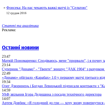
»
Фонсека: На нас чекають важкі матчі із "Сельтою"
12 грудня 2016
Статті та аналітика
Реклама:
Останні новини
23:47
Матвій Пономаренко: Сподіваюсь, мене "прорвало", і я почну 
23:14
Суперник "Динамо" - "Твенте" знищує "ДАК 1904" з рахунком 
22:49
«Динамо» обіграло «Карабах» 1:0 у першому матчі третього від
19:34
Олег Дзюринець і Богдан Левицький підписали контракти з "К
14:59
УАФ звільнив Ігора Дедишина з посади технічного директора
14:07
Артем Довбик: «Я голодний до гри — хочу знову повернутися 