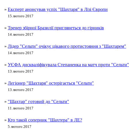
»
Експерт анонсував успіх "Шахтаря" в Лізі Європи
15 лютого 2017
»
Тренер збірної Бразилії приглянеться до гірників
14 лютого 2017
»
Лідер "Сельти" очікує цікавого протистояння з "Шахтарем"
14 лютого 2017
»
УЄФА дискваліфікувала Степаненка на матч проти "Сельти"
13 лютого 2017
»
Легіонер "Шахтаря" остерігається "Сельти"
13 лютого 2017
»
"Шахтар" готовий до "Сельти"
11 лютого 2017
»
Кто такой соперник "Шахтера" в ЛЕ?
5 лютого 2017