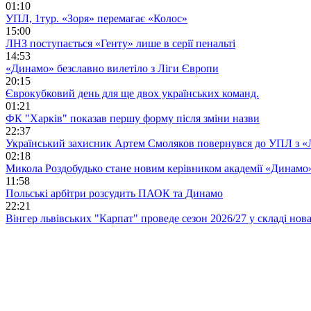
01:10
УПЛ, 1тур. «Зоря» перемагає «Колос»
15:00
ЛНЗ поступається «Генту» лише в серії пенальті
14:53
«Динамо» безславно вилетіло з Ліги Європи
20:15
Єврокубковий день для ще двох українських команд.
01:21
ФК "Харків" показав першу форму після зміни назви
22:37
Український захисник Артем Смоляков повернувся до УПЛ з 
02:18
Микола Роздобудько стане новим керівником академії «Динамо
11:58
Польські арбітри розсудить ПАОК та Динамо
22:21
Вінгер львівських "Карпат" проведе сезон 2026/27 у складі но