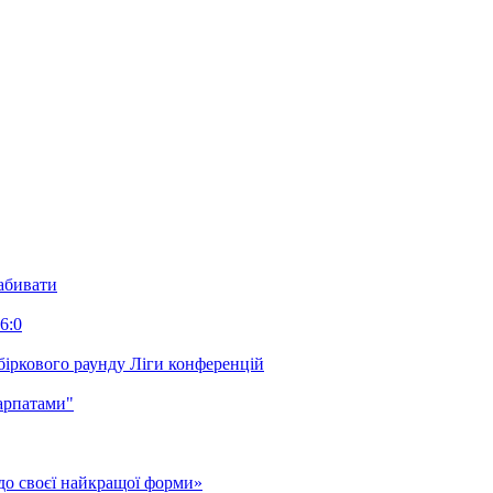
забивати
6:0
біркового раунду Ліги конференцій
арпатами"
до своєї найкращої форми»