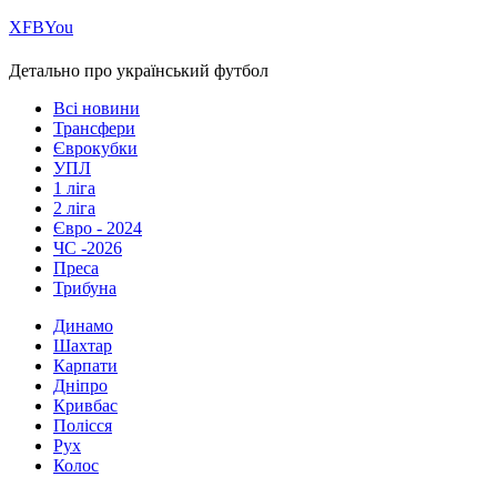
Х
FB
You
Детально про український футбол
Всі новини
Трансфери
Єврокубки
УПЛ
1 ліга
2 ліга
Євро - 2024
ЧС -2026
Преса
Трибуна
Динамо
Шахтар
Карпати
Дніпро
Кривбас
Полісся
Рух
Колос